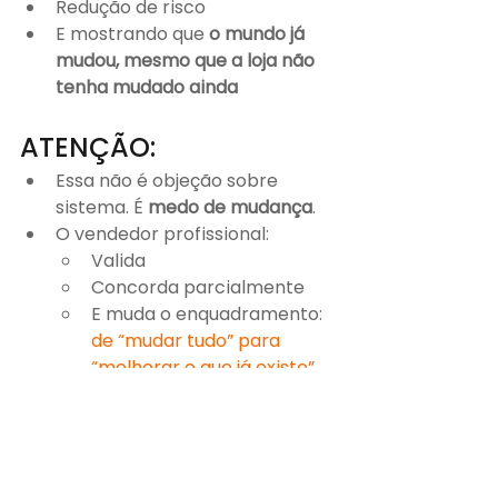
Redução de risco
E mostrando que 
o mundo já 
mudou, mesmo que a loja não 
tenha mudado ainda
ATENÇÃO:
Essa não é objeção sobre 
sistema. É 
medo de mudança
.
O vendedor profissional:
Valida
Concorda parcialmente
E muda o enquadramento: 
de “mudar tudo” para 
“melhorar o que já existe”.
O autocloud® entra 
exatamente como: 
“simplificando lojas de 
veículos”
, não revolucionando 