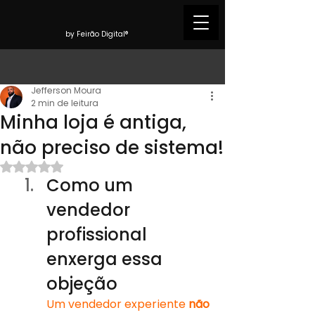
by Feirão Digital®
Jefferson Moura
2 min de leitura
Minha loja é antiga,
não preciso de sistema!
Avaliado com NaN de 5 estrelas.
Como um 
vendedor 
profissional 
enxerga essa 
objeção
Um vendedor experiente 
não 