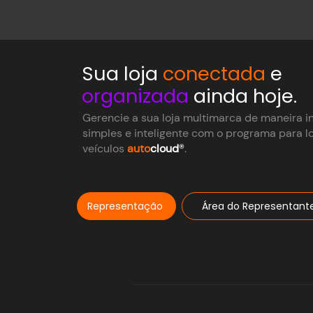
Sua loja
conectada
e
organizada
ainda hoje.
Gerencie a sua loja multimarca de maneira i
simples e inteligente com o programa para l
veículos
auto
cloud
®
.
Representação
Área do Representant