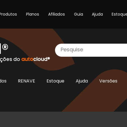
Produtos
Planos
Afiliados
Guia
Ajuda
Estoqu
d®
ações do
auto
cloud®
dos
RENAVE
Estoque
Ajuda
Versões