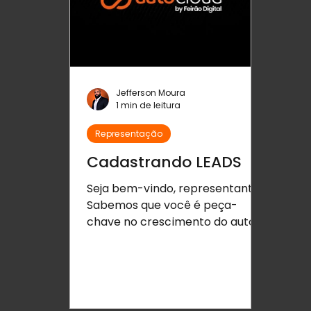
Jefferson Moura
1 min de leitura
Representação
Cadastrando LEADS
Seja bem-vindo, representante!
Sabemos que você é peça-
chave no crescimento do auto
cloud® , e para ajudar a tornar o
seu trabalho ainda...