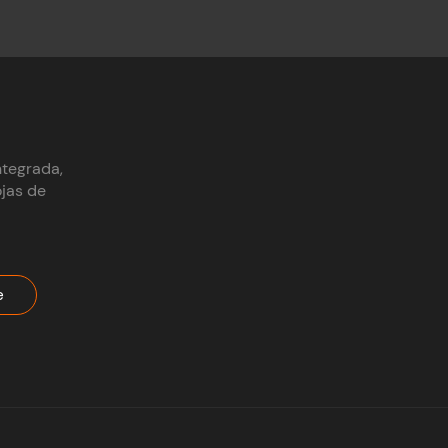
ntegrada,
ojas de
e