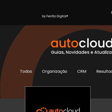
by Feirão Digital®
auto
clou
Guias, Novidades e Atualiz
Todos
Organização
CRM
Resulta
Financeiro
Negociações