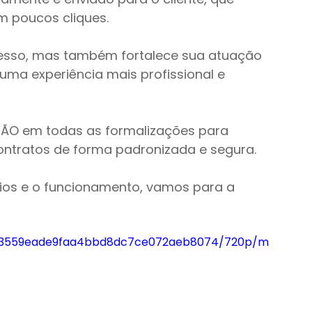
m poucos cliques.
cesso, mas também fortalece sua atuação 
ma experiência mais profissional e 
SÃO em todas as formalizações para 
contratos de forma padronizada e segura.
ios e o funcionamento, vamos para a 
f90_3559eade9faa4bbd8dc7ce072aeb8074/720p/m