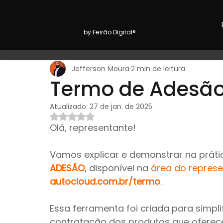
by Feirão Digital®
Jefferson Moura
2 min de leitura
Termo de Adesã
Atualizado:
27 de jan. de 2025
Avaliado com NaN de 5 estrelas.
Olá, representante!
Vamos explicar e demonstrar na práti
ADESÃO
, disponível na 
área do repres
autocloud.com.br/termo
.
Essa ferramenta foi criada para simpli
contratação dos produtos que oferece