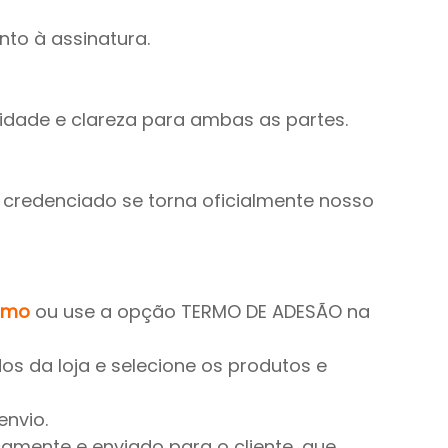
nto à assinatura.
idade e clareza para ambas as partes.
 credenciado se torna oficialmente nosso 
rmo
 ou use a opção TERMO DE ADESÃO na 
s da loja e selecione os produtos e 
envio.
amente e enviado para o cliente, que 