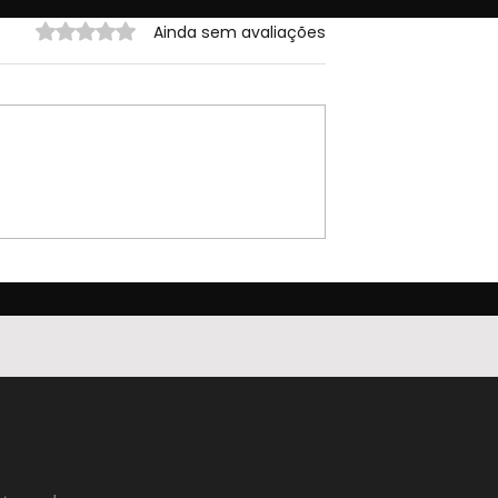
Avaliado com 0 de 5 estrelas.
Ainda sem avaliações
dutos
Cadastrando LEADS