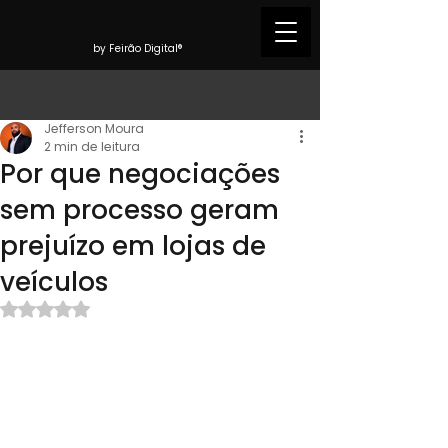
by Feirão Digital®
Jefferson Moura
2 min de leitura
Por que negociações
sem processo geram
prejuízo em lojas de
veículos
Avaliado com NaN de 5 estrelas.