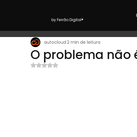
by Feirão Digital®
autocloud
2 min de leitura
O problema não é
Avaliado com NaN de 5 estrelas.