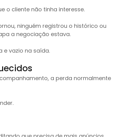
 o cliente não tinha interesse.
rnou, ninguém registrou o histórico ou 
apa a negociação estava.
a e vazio na saída.
quecidos
acompanhamento, a perda normalmente 
nder.
ditando que precisa de mais anúncios, 