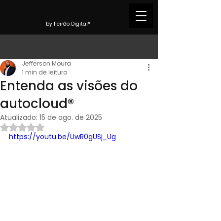
by Feirão Digital®
Jefferson Moura
1 min de leitura
Entenda as visões do
autocloud®
Atualizado:
15 de ago. de 2025
Avaliado com NaN de 5 estrelas.
https://youtu.be/UwR0gUSj_Ug