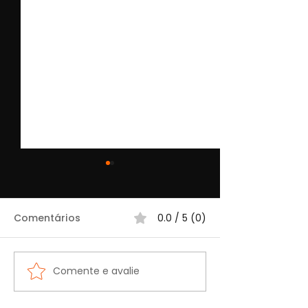
Comentários
0.0 / 5 (0)
Comente e avalie
Como emitir recibos
Como usar as
de lançamentos no
Categorias no