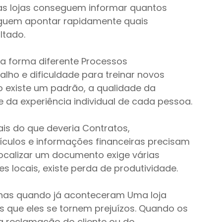
itas lojas conseguem informar quantos 
guem apontar rapidamente quais 
ltado.
 forma diferente Processos 
alho e dificuldade para treinar novos 
 existe um padrão, a qualidade da 
da experiência individual de cada pessoa.
s do que deveria Contratos, 
ulos e informações financeiras precisam 
localizar um documento exige várias 
s locais, existe perda de produtividade.
as quando já aconteceram Uma loja 
s que eles se tornem prejuízos. Quando os 
 reclamação do cliente ou do 