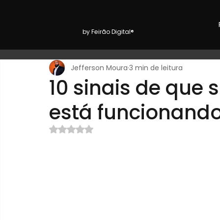
by Feirão Digital®
Jefferson Moura
3 min de leitura
10 sinais de que 
está funcionando
Avaliado com NaN de 5 estrelas.