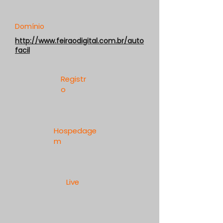
Domínio
http://www.feiraodigital.com.br/auto
facil
Registr
o
Hospedage
m
Live