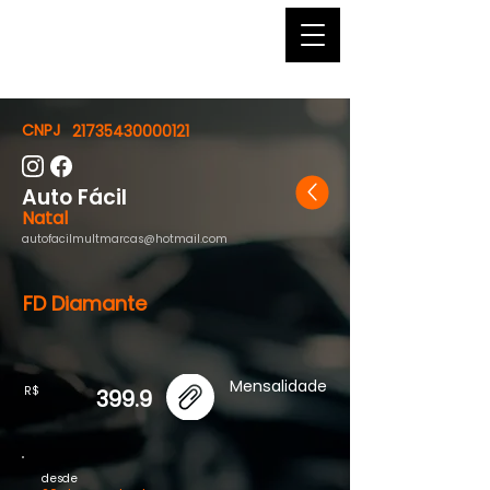
by Feirão Digital®
CNPJ
21735430000121
Auto Fácil
Natal
autofacilmultmarcas@hotmail.com
FD Diamante
Mensalidade
R$
399.9
desde