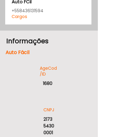
Auto FCil
+558436131594
Cargos
Informações
Auto Fácil
AgeCod
/ID
1680
CNPJ
2173
5430
0001