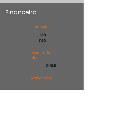
Financeiro
Adesão
ise
nto
Mensalida
de
399.9
Melhor data
Início da Cobrança
10 de setembro de 2016 às
15:00:00