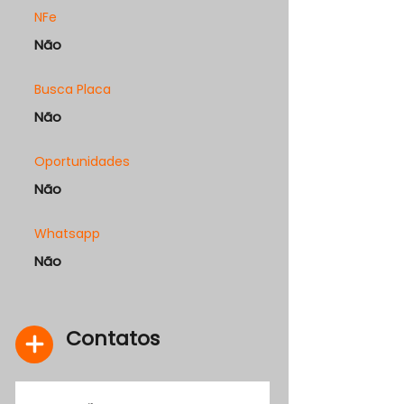
NFe
Não
Busca Placa
Não
Oportunidades
Não
Whatsapp
Não
Contatos